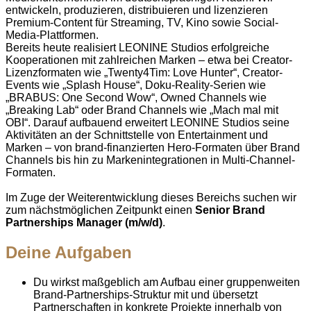
entwickeln, produzieren, distribuieren und lizenzieren
Premium-Content für Streaming, TV, Kino sowie Social-
Media-Plattformen.
Bereits heute realisiert LEONINE Studios erfolgreiche
Kooperationen mit zahlreichen Marken – etwa bei Creator-
Lizenzformaten wie „Twenty4Tim: Love Hunter“, Creator-
Events wie „Splash House“, Doku-Reality-Serien wie
„BRABUS: One Second Wow“, Owned Channels wie
„Breaking Lab“ oder Brand Channels wie „Mach mal mit
OBI“. Darauf aufbauend erweitert LEONINE Studios seine
Aktivitäten an der Schnittstelle von Entertainment und
Marken – von brand-finanzierten Hero-Formaten über Brand
Channels bis hin zu Markenintegrationen in Multi-Channel-
Formaten.
Im Zuge der Weiterentwicklung dieses Bereichs suchen wir
zum nächstmöglichen Zeitpunkt einen
Senior Brand
Partnerships Manager (m/w/d)
.
Deine Aufgaben
Du wirkst maßgeblich am Aufbau einer gruppenweiten
Brand-Partnerships-Struktur mit und übersetzt
Partnerschaften in konkrete Projekte innerhalb von